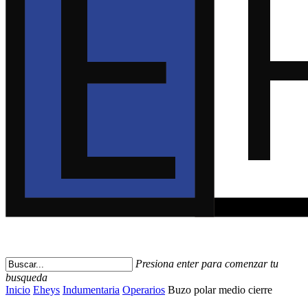
Presiona enter para comenzar tu
busqueda
Close
Inicio
Eheys
Indumentaria
Operarios
Buzo polar medio cierre
Search