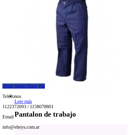
Share
Share
Share
Pin
Teléfonos
Leer más
1122372693 / 1158078801
Pantalon de trabajo
Email
info@eheys.com.ar