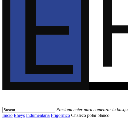
Presiona enter para comenzar tu busq
Close
Inicio
Eheys
Indumentaria
Frigorifico
Chaleco polar blanco
Search