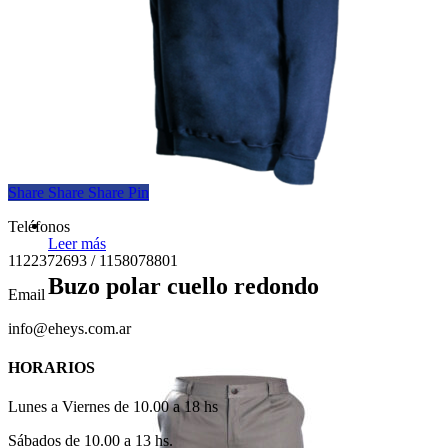
Share
Share
Share
Pin
Teléfonos
Leer más
1122372693 / 1158078801
Buzo polar cuello redondo
Email
info@eheys.com.ar
HORARIOS
Lunes a Viernes de 10.00 a 18 hs
Sábados de 10.00 a 13 hs.