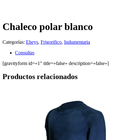
Chaleco polar blanco
Categorías:
Eheys
,
Frigorifico
,
Indumentaria
Consultas
[gravityform id=»1″ title=»false» description=»false»]
Productos relacionados