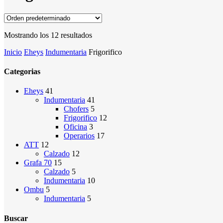
Mostrando los 12 resultados
Inicio
Eheys
Indumentaria
Frigorifico
Categorias
Eheys
41
Indumentaria
41
Chofers
5
Frigorifico
12
Oficina
3
Operarios
17
ATT
12
Calzado
12
Grafa 70
15
Calzado
5
Indumentaria
10
Ombu
5
Indumentaria
5
Buscar