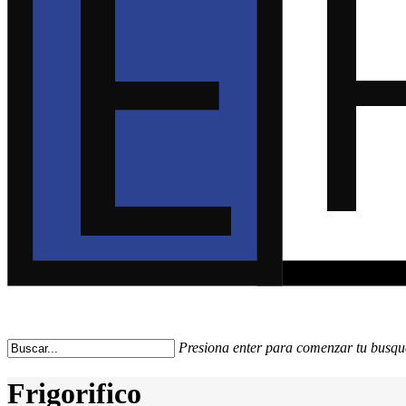
Presiona enter para comenzar tu busq
Close
Search
Frigorifico