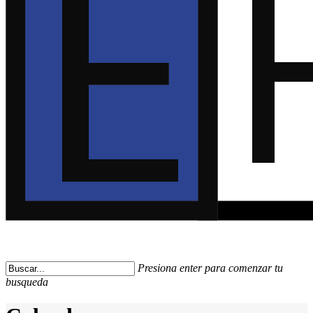
Presiona enter para comenzar tu
busqueda
Close
Search