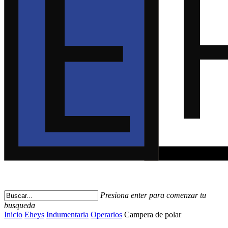
Presiona enter para comenzar tu
busqueda
Close
Inicio
Eheys
Indumentaria
Operarios
Campera de polar
Search