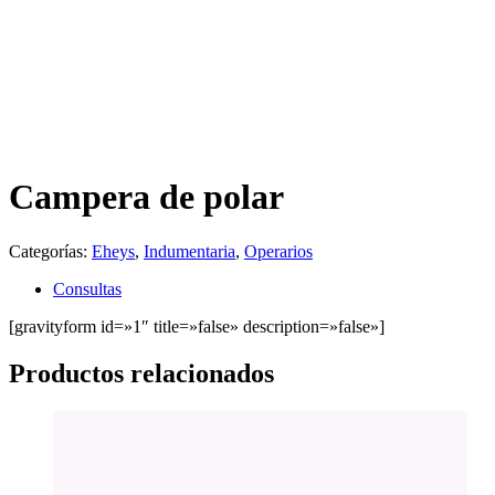
Campera de polar
Categorías:
Eheys
,
Indumentaria
,
Operarios
Consultas
[gravityform id=»1″ title=»false» description=»false»]
Productos relacionados