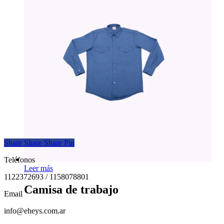
Share
Share
Share
Pin
Teléfonos
Leer más
1122372693 / 1158078801
Camisa de trabajo
Email
info@eheys.com.ar