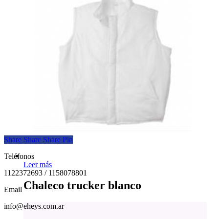
Share
Share
Share
Pin
Teléfonos
Leer más
1122372693 / 1158078801
Chaleco trucker blanco
Email
info@eheys.com.ar