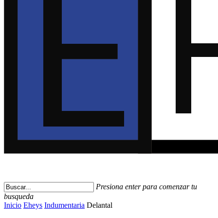
Presiona enter para comenzar tu
busqueda
Close
Inicio
Eheys
Indumentaria
Delantal
Search